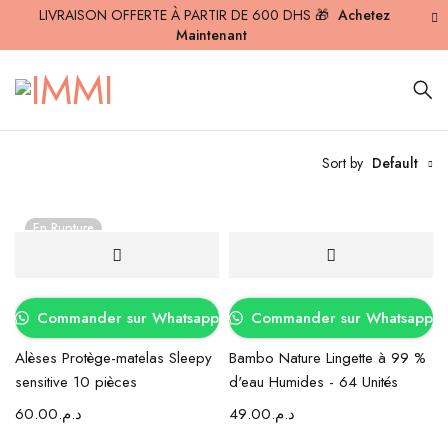
LIVRAISON OFFERTE À PARTIR DE 600 DHS 🎁
Achetez
Maintenant
Sort by
Default
En Rupture
Commander sur Whatsapp
Commander sur Whatsapp
Alèses Protège-matelas Sleepy
Bambo Nature Lingette à 99 %
sensitive 10 pièces
d'eau Humides - 64 Unités
60.00
د.م.
49.00
د.م.