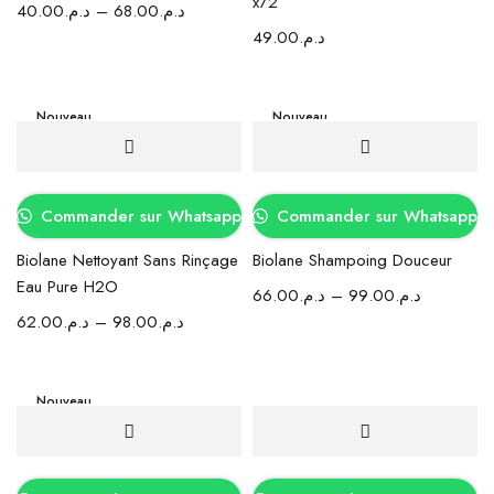
x72
40.00
د.م.
–
68.00
د.م.
49.00
د.م.
Nouveau
Nouveau
Commander sur Whatsapp
Commander sur Whatsapp
Biolane Nettoyant Sans Rinçage
Biolane Shampoing Douceur
Eau Pure H2O
66.00
د.م.
–
99.00
د.م.
62.00
د.م.
–
98.00
د.م.
Nouveau