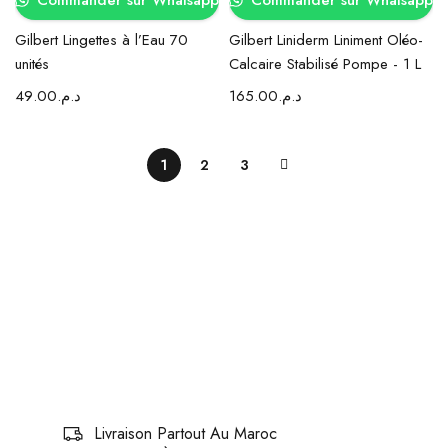
Commander sur Whatsapp
Commander sur Whatsapp
Gilbert Lingettes à l’Eau 70
Gilbert Liniderm Liniment Oléo-
unités
Calcaire Stabilisé Pompe - 1 L
49.00
د.م.
165.00
د.م.
1
2
3
Livraison Partout Au Maroc