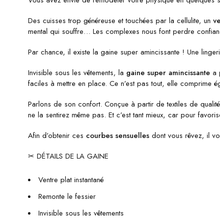
Vous avez envie de remodeler votre physique en quelques
Des cuisses trop généreuse et touchées par la cellulite, un
v
mental qui souffre… Les complexes nous font perdre confiance
Par chance, il existe la gaine super amincissante ! Une ling
Invisible sous les vêtements, la
gaine super amincissante
a p
faciles à mettre en place. Ce n’est pas tout, elle comprime 
Parlons de son confort. Conçue à partir de textiles de quali
ne la sentirez même pas. Et c’est tant mieux, car pour favori
Afin d’obtenir ces
courbes sensuelles
dont vous rêvez, il vou
✂ DÉTAILS DE LA GAINE
Ventre plat instantané
Remonte le fessier
Invisible sous les vêtements