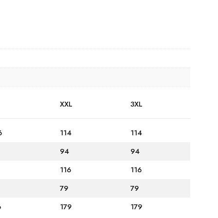
XXL
3XL
6
114
114
94
94
2
116
116
79
79
6
179
179