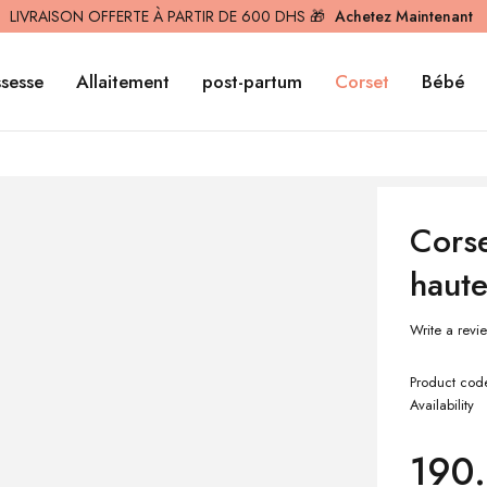
LIVRAISON OFFERTE À PARTIR DE 600 DHS 🎁
Achetez Maintenant
sesse
Allaitement
post-partum
Corset
Bébé
Corse
haut
Write a revi
Product cod
Availability
190