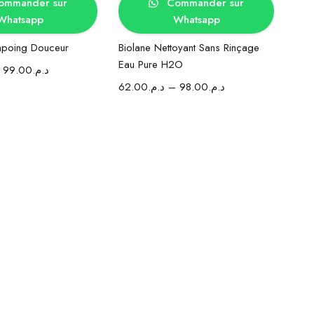
mmander sur
Commander sur
Whatsapp
Whatsapp
mpoing Douceur
Biolane Nettoyant Sans Rinçage
Eau Pure H2O
–
99.00
د.م.
62.00
د.م.
–
98.00
د.م.