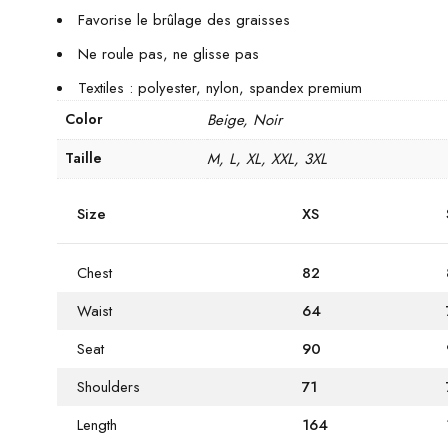
Favorise le brûlage des graisses
Ne roule pas, ne glisse pas
Textiles : polyester, nylon, spandex premium
Color
Beige, Noir
Taille
M, L, XL, XXL, 3XL
Size
XS
Chest
82
Waist
64
Seat
90
Shoulders
71
Length
164