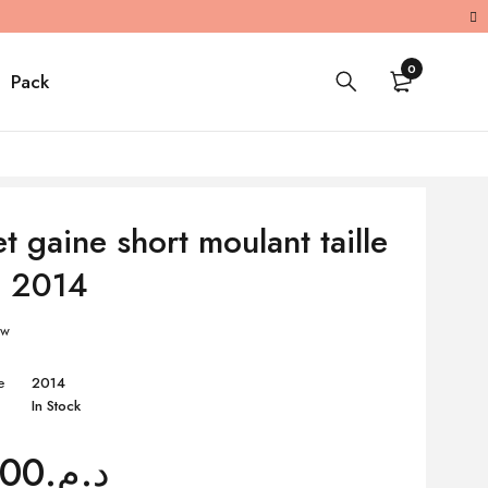
0
Pack
t gaine short moulant taille
e 2014
ew
e
2014
In Stock
.00
د.م.