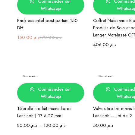
Commander sur
Commande
Whatsapp
Whatsap
Pack essentiel post-partum 150
Coffret Naissance Bio
DH
Produits de Soin et s
Langer Matelassé OF
150.00
د.م.
170.00
د.م.
406.00
د.م.
Nouveau
Nouveau
Choix des options
Ajouter au 
Commander sur
Commande
Whatsapp
Whatsap
Téterelle tire-lait mains libres
Valves tire-lait mains 
Lansinoh | 17 à 27 mm
Lansinoh – Lot de 2
80.00
د.م.
–
120.00
د.م.
50.00
د.م.