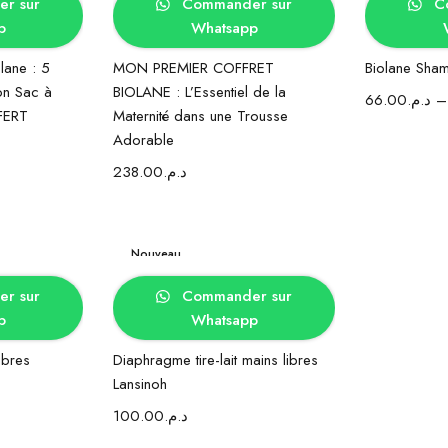
r sur
Commander sur
Co
p
Whatsapp
lane : 5
MON PREMIER COFFRET
Biolane Sha
on Sac à
BIOLANE : L’Essentiel de la
66.00
د.م.
FERT
Maternité dans une Trousse
Adorable
238.00
د.م.
Nouveau
panier
Ajouter au panier
r sur
Commander sur
p
Whatsapp
libres
Diaphragme tire-lait mains libres
Lansinoh
100.00
د.م.