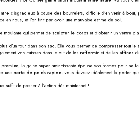
 secondes ? Le
Corset gaine short moulant taille haute
va vous chang
entre disgracieux
à cause des bourrelets, difficile d’en venir à bout, 
 en nous, et l’on finit par avoir une mauvaise estime de soi.
erie moulante qui permet de
sculpter le corps
et d’obtenir un ventre pla
lus d’un tour dans son sac. Elle vous permet de compresser tout le 
également vos cuisses dans le but de les
raffermir
et de les
affiner
du
té premium, la gaine super amincissante épouse vos formes pour ne fair
ser une
perte de poids rapide
, vous devriez idéalement la porter qu
s suffit de passer à l’action dès maintenant !