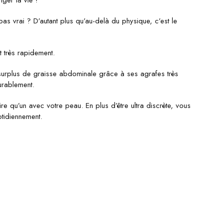
er la vie !
pas vrai ? D’autant plus qu’au-delà du physique, c’est le
t très rapidement.
surplus de graisse abdominale grâce à ses agrafes très
rablement.
e qu’un avec votre peau. En plus d’être ultra discrète, vous
otidiennement.