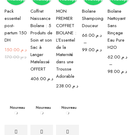
Pack
Coffret
MON
Biolane
Biolane
essentiel
Naissance
PREMIER
Shampoing
Nettoyant
post-
Biolane : 5
COFFRET
Douceur
Sans
partum 150
Produits de
BIOLANE :
Rinçage
66.00
د.م.
DH
Soin et son
L’Essentiel
Eau Pure
–
Sac à
de la
H2O
150.00
د.م.
99.00
د.م.
Langer
Maternité
170.00
د.م.
62.00
د.م.
Matelassé
dans une
–
OFFERT
Trousse
98.00
د.م.
Adorable
406.00
د.م.
238.00
د.م.
Nouveau
Nouveau
Nouveau