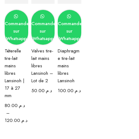
Commander
Commander
Commander
sur
sur
sur
Whatsapp
Whatsapp
Whatsapp
Téterelle
Valves tire-
Diaphragm
tire-lait
lait mains
e tire-lait
mains
libres
mains
libres
Lansinoh –
libres
Lansinoh |
Lot de 2
Lansinoh
17 à 27
50.00
د.م.
100.00
د.م.
mm
80.00
د.م.
–
120.00
د.م.