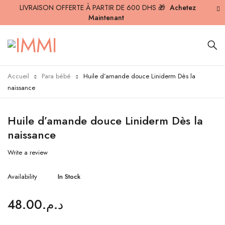
LIVRAISON OFFERTE À PARTIR DE 600 DHS 🎁
Achetez
Maintenant
Accueil
Para bébé
Huile d’amande douce Liniderm Dès la
naissance
Huile d’amande douce Liniderm Dès la
naissance
Write a review
Availability
In Stock
48.00
د.م.