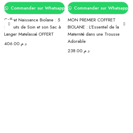
p
Commander sur Whatsapp
Commander sur Whatsapp
Coffret Naissance Biolane : 5
MON PREMIER COFFRET
Produits de Soin et son Sac à
BIOLANE : L’Essentiel de la
Langer Matelassé OFFERT
Maternité dans une Trousse
Adorable
406.00
د.م.
238.00
د.م.