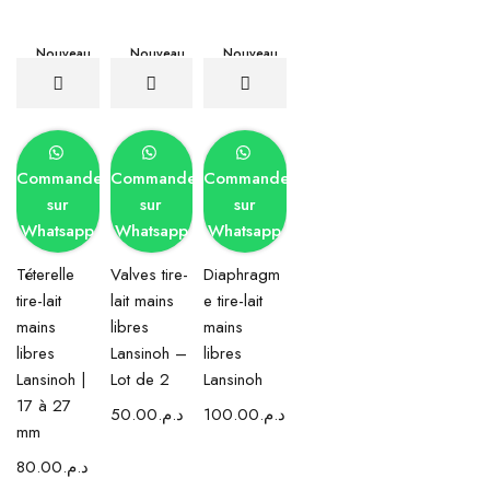
Nouveau
Nouveau
Nouveau
Commander
Commander
Commander
sur
sur
sur
Whatsapp
Whatsapp
Whatsapp
Téterelle
Valves tire-
Diaphragm
tire-lait
lait mains
e tire-lait
mains
libres
mains
libres
Lansinoh –
libres
Lansinoh |
Lot de 2
Lansinoh
17 à 27
50.00
د.م.
100.00
د.م.
mm
80.00
د.م.