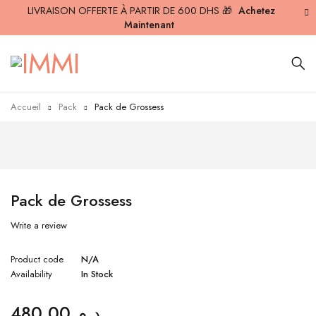
LIVRAISON OFFERTE À PARTIR DE 600 DHS 🎁
Achetez
Maintenant
Accueil
Pack
Pack de Grossess
Pack de Grossess
Write a review
Product code
N/A
Availability
In Stock
480.00
د.م.