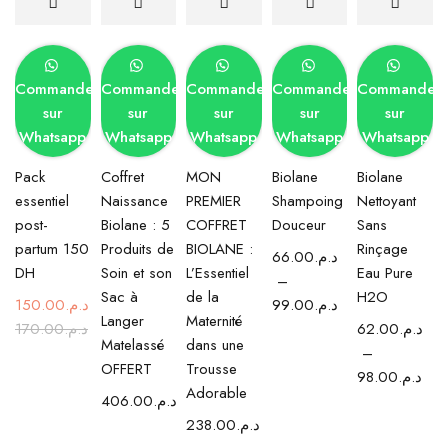
Commander
Commander
Commander
Commander
Commander
sur
sur
sur
sur
sur
Whatsapp
Whatsapp
Whatsapp
Whatsapp
Whatsapp
Pack
Coffret
MON
Biolane
Biolane
essentiel
Naissance
PREMIER
Shampoing
Nettoyant
post-
Biolane : 5
COFFRET
Douceur
Sans
partum 150
Produits de
BIOLANE :
Rinçage
66.00
د.م.
DH
Soin et son
L’Essentiel
Eau Pure
–
Sac à
de la
H2O
150.00
د.م.
99.00
د.م.
Langer
Maternité
170.00
د.م.
62.00
د.م.
Matelassé
dans une
–
OFFERT
Trousse
98.00
د.م.
Adorable
406.00
د.م.
238.00
د.م.