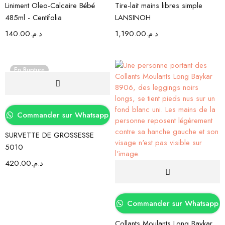
Liniment Oleo-Calcaire Bébé
Tire-lait mains libres simple
485ml - Centifolia
LANSINOH
140.00
د.م.
1,190.00
د.م.
En Rupture
Commander sur Whatsapp
SURVETTE DE GROSSESSE
5010
420.00
د.م.
Commander sur Whatsapp
Collants Moulants Long Baykar