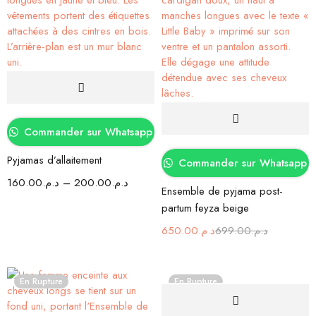
Commander sur Whatsapp
Pyjamas d’allaitement
Commander sur Whatsapp
160.00
د.م.
–
200.00
د.م.
Ensemble de pyjama post-
partum feyza beige
650.00
د.م.
699.00
د.م.
En Rupture
En Rupture