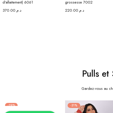
d'allaitement) 6061
grossesse 7002
370.00
د.م.
220.00
د.م.
Pulls et
Gardez-vous au cha
-29%
-31%
Choix des options