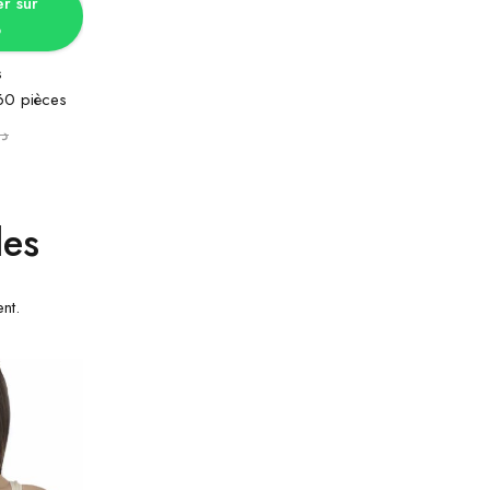
 sur
p
s
 60 pièces
د.
les
nt.