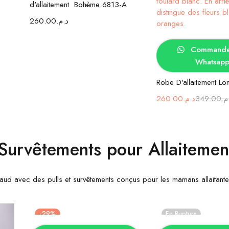
d'allaitement Bohème 6813-A
260.00
د.م.
Choix des op
Commander
Whatsap
Robe D'allaitement Lo
260.00
د.م.
349.00
.م
 Survêtements pour Allaitemen
ud avec des pulls et survêtements conçus pour les mamans allaitante
-29%
En Rupture
Choix des options
Choix des op