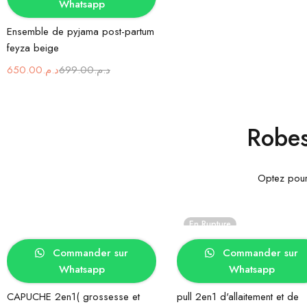
Whatsapp
Ensemble de pyjama post-partum
feyza beige
650.00
د.م.
699.00
د.م.
Robes
Optez pour 
En Rupture
Choix des options
Choix des options
Commander sur
Commander sur
Whatsapp
Whatsapp
CAPUCHE 2en1( grossesse et
pull 2en1 d'allaitement et de