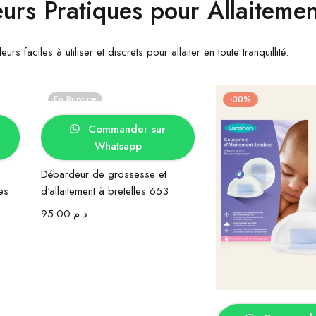
rs Pratiques pour Allaitemen
rs faciles à utiliser et discrets pour allaiter en toute tranquillité.
En Rupture
-30%
Choix des options
Commander sur
Whatsapp
Débardeur de grossesse et
es
d'allaitement à bretelles 653
95.00
د.م.
Ajouter au p