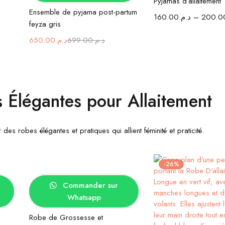
Pyjamas d’allaitement
Ensemble de pyjama post-partum
160.00
د.م.
–
200.0
feyza gris
650.00
د.م.
699.00
د.م.
 Élégantes pour Allaitement
des robes élégantes et pratiques qui allient féminité et praticité.
-26%
Choix des options
Commander sur
Whatsapp
Robe de Grossesse et