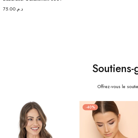
75.00
د.م.
Soutiens-
Offrez-vous le souti
-40%