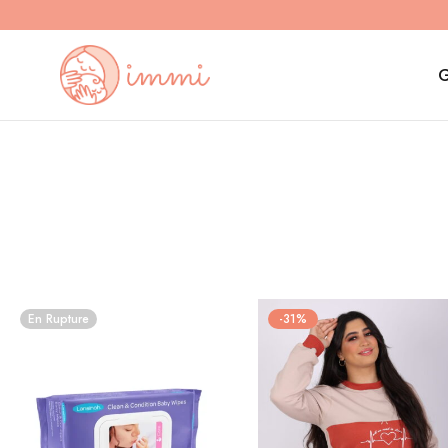
G
En Rupture
-31%