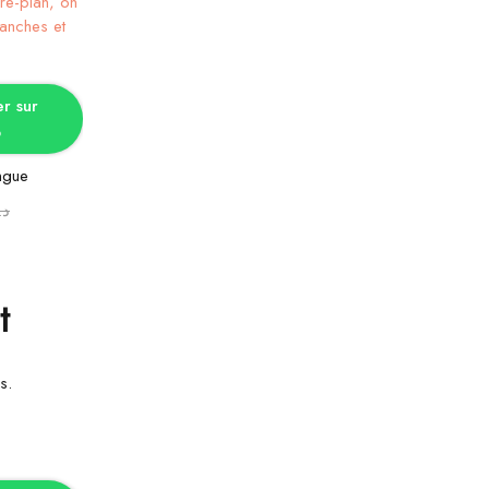
tions
 sur
p
ngue
د.
t
s.
tions