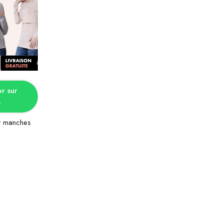
tions
 sur
p
nt manches