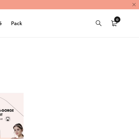
0
é
Pack