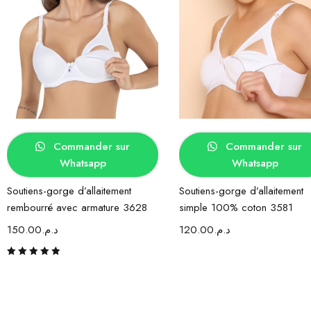
Choix des options
Choix des options
Commander sur
Commander sur
Whatsapp
Whatsapp
Soutiens-gorge d’allaitement
Soutiens-gorge d’allaitement
rembourré avec armature 3628
simple 100% coton 3581
150.00
د.م.
120.00
د.م.
Note
5.00
sur 5