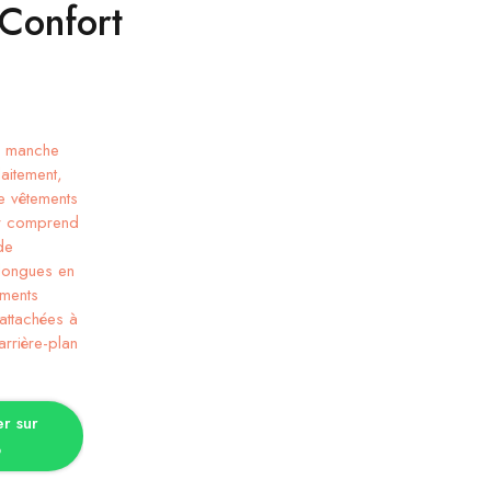
Confort
tions
 sur
p