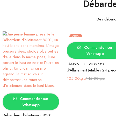
Débardeu
Des débardeu
-28%
Ajouter au panier
Commander sur
Whatsapp
LANSINOH Coussinets
d'Allaitement Jetables 24 pièc
105.00
د.م.
145.00
د.م.
Choix des options
Commander sur
Whatsapp
Débardeur d’allaitement 8001