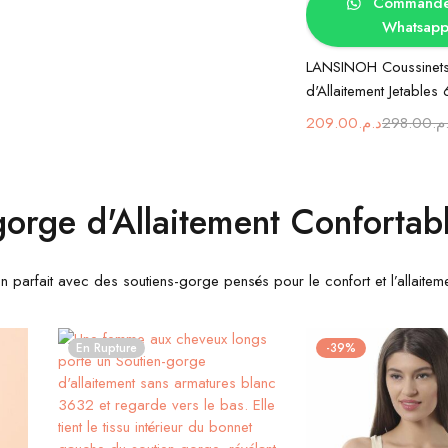
Commander
Whatsap
LANSINOH Coussinet
d'Allaitement Jetables
209.00
د.م.
298.00
.م
gorge d'Allaitement Confortab
en parfait avec des soutiens-gorge pensés pour le confort et l’allaiteme
En Rupture
-39%