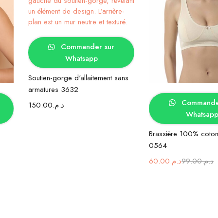
Choix des options
Commander sur
Whatsapp
Soutien-gorge d'allaitement sans
armatures 3632
Choix des op
Commander
150.00
د.م.
Whatsap
Brassière 100% coton
0564
60.00
د.م.
99.00
د.م.