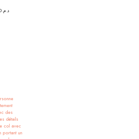
0
د.م.