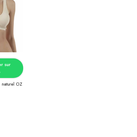
tions
 sur
p
 naturel OZ