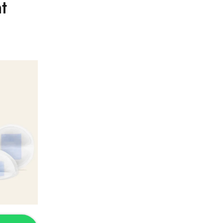
t
anier