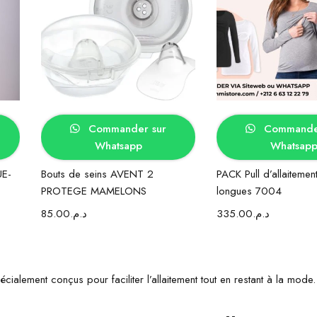
Ajouter au panier
Choix des op
Commander sur
Commander
Whatsapp
Whatsap
UE-
Bouts de seins AVENT 2
PACK Pull d’allaiteme
PROTEGE MAMELONS
longues 7004
85.00
د.م.
335.00
د.م.
cialement conçus pour faciliter l’allaitement tout en restant à la mode.