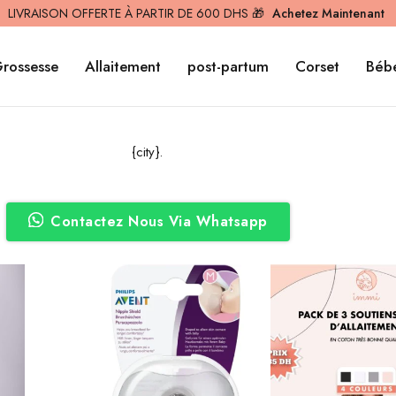
LIVRAISON OFFERTE À PARTIR DE 600 DHS 🎁
Achetez Maintenant
rossesse
Allaitement
post-partum
Corset
Béb
{city}.
Contactez Nous Via Whatsapp