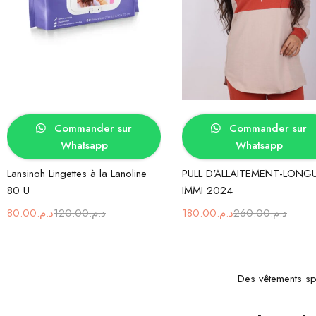
Lire la suite
Choix des options
Commander sur
Commander sur
Whatsapp
Whatsapp
Lansinoh Lingettes à la Lanoline
PULL D'ALLAITEMENT-LONG
80 U
IMMI 2024
80.00
د.م.
120.00
د.م.
180.00
د.م.
260.00
د.م.
Des vêtements spé