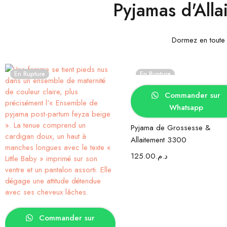
Pyjamas d'All
Dormez en toute s
En Rupture
En Rupture
Choix des options
Commander sur
Whatsapp
Pyjama de Grossesse &
Allaitement 3300
125.00
د.م.
Choix des options
Commander sur