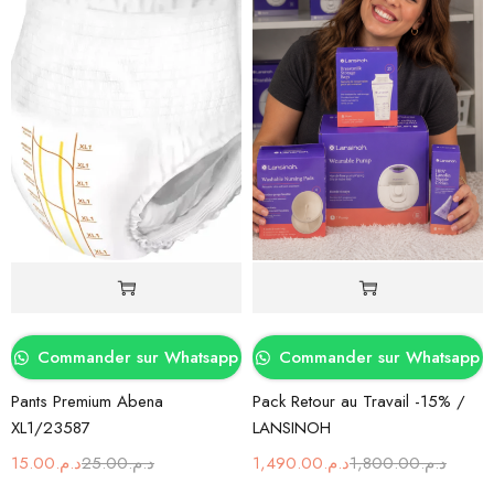
Commander sur Whatsapp
Commander sur Whatsapp
Pants Premium Abena
Pack Retour au Travail -15% /
XL1/23587
LANSINOH
15.00
د.م.
25.00
د.م.
1,490.00
د.م.
1,800.00
د.م.