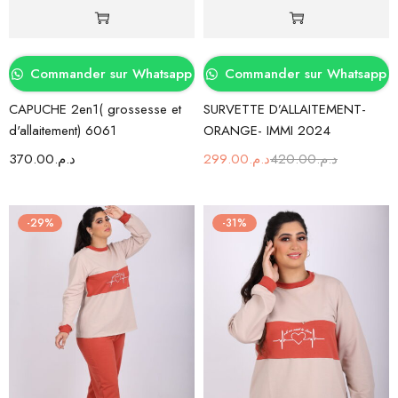
Commander sur Whatsapp
Commander sur Whatsapp
CAPUCHE 2en1( grossesse et
SURVETTE D’ALLAITEMENT-
d'allaitement) 6061
ORANGE- IMMI 2024
370.00
د.م.
299.00
د.م.
420.00
د.م.
-29%
-31%