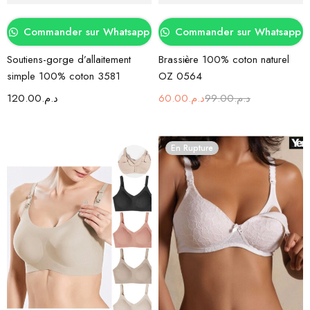
Commander sur Whatsapp
Commander sur Whatsapp
Soutiens-gorge d’allaitement
Brassière 100% coton naturel
simple 100% coton 3581
OZ 0564
120.00
د.م.
60.00
د.م.
99.00
د.م.
En Rupture