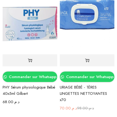
Commander sur Whatsapp
Commander sur Whatsapp
PHY Sérum physiologique Bébé
URIAGE BÉBÉ - 1ÈRES
40x5ml Gilbert
LINGETTES NETTOYANTES
x70
68.00
د.م.
70.00
د.م.
98.00
د.م.